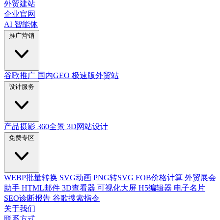
外贸建站
企业官网
AI 智能体
推广营销
谷歌推广
国内GEO
极速版外贸站
设计服务
产品摄影
360全景
3D网站设计
免费专区
WEBP批量转换
SVG动画
PNG转SVG
FOB价格计算
外贸展会
助手
HTML邮件
3D查看器
可视化大屏
H5编辑器
电子名片
SEO诊断报告
谷歌搜索指令
关于我们
联系方式