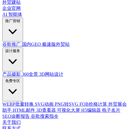
外贸建站
企业官网
AI 智能体
推广营销
谷歌推广
国内GEO
极速版外贸站
设计服务
产品摄影
360全景
3D网站设计
免费专区
WEBP批量转换
SVG动画
PNG转SVG
FOB价格计算
外贸展会
助手
HTML邮件
3D查看器
可视化大屏
H5编辑器
电子名片
SEO诊断报告
谷歌搜索指令
关于我们
联系方式